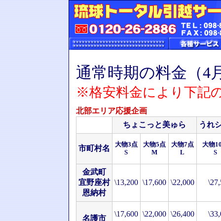
通常時期の料金（4月
※格安料金により下記
北部エリア応援企画
ちょこっと美ゅら
うれ
大物3点
大物5点
大物7点
大物1
市町村名
S
M
L
S
金武町
宜野座村
\13,200
\17,600
\22,000
\27
恩納村
\17,600
\22,000
\26,400
\33
名護市